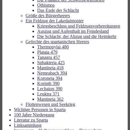
Othismos
Das Ende der Schlacht
Größe des Bürgerheeres
Ein Feldzug der Lakedaimonier
Kriegsbeschluss und Feldzugsvorbereitungen
Auszug und Aufenthalt im Feindesland
Die Schlacht, der Abzug und die Heimkehr
Gefechte des spartanischen Heeres
Thermopylai 480
Plataia 479
Tanagra 457
Sphakteria 425
Mantineia 418
Nemeabach 394
Koroneia 394
Korinth 390
Lechaion 390
Leuktra 371
Mantineia 362
Flottenwesen und Seekrieg
Wichtige Personen in Sparta
100 Jahre Niedergang
Literatur zu Sparta
Linksammlung