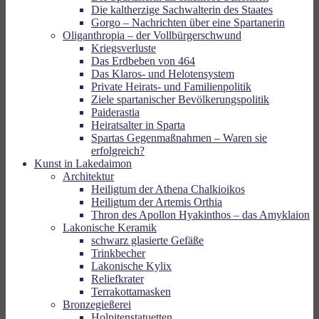
Die kaltherzige Sachwalterin des Staates
Gorgo – Nachrichten über eine Spartanerin
Oliganthropia – der Vollbürgerschwund
Kriegsverluste
Das Erdbeben von 464
Das Klaros- und Helotensystem
Private Heirats- und Familienpolitik
Ziele spartanischer Bevölkerungspolitik
Paiderastia
Heiratsalter in Sparta
Spartas Gegenmaßnahmen – Waren sie
erfolgreich?
Kunst in Lakedaimon
Architektur
Heiligtum der Athena Chalkioikos
Heiligtum der Artemis Orthia
Thron des Apollon Hyakinthos – das Amyklaion
Lakonische Keramik
schwarz glasierte Gefäße
Trinkbecher
Lakonische Kylix
Reliefkrater
Terrakottamasken
Bronzegießerei
Holpitenstatuetten