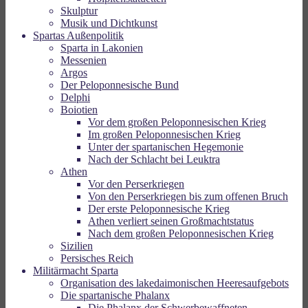
Skulptur
Musik und Dichtkunst
Spartas Außenpolitik
Sparta in Lakonien
Messenien
Argos
Der Peloponnesische Bund
Delphi
Boiotien
Vor dem großen Peloponnesischen Krieg
Im großen Peloponnesischen Krieg
Unter der spartanischen Hegemonie
Nach der Schlacht bei Leuktra
Athen
Vor den Perserkriegen
Von den Perserkriegen bis zum offenen Bruch
Der erste Peloponnesische Krieg
Athen verliert seinen Großmachtstatus
Nach dem großen Peloponnesischen Krieg
Sizilien
Persisches Reich
Militärmacht Sparta
Organisation des lakedaimonischen Heeresaufgebots
Die spartanische Phalanx
Die Phalanx der Schwerbewaffneten