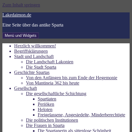
Zum Inhalt springen
Lakedaimon.de
Eine Seite über das antike Sparta
Menü und Widgets
Herzlich willkommen!
Begriffsklärungen
Stadt und Landschaft
Die Landschaft Lakonien
Die Stadt Sparta
Geschichte Spartas
Von den Anfängen bis zum Ende der Hegemonie
Von Mantineia 362 bis heute
Gesellschaft
Die gesellschaftliche Schichtung
Spartiaten
Periöken
Heloten
Freigelassene, Angesiedelte, Minderberechtigte
Die politischen Institutionen
Die Frauen in Sparta
Die Spartanerin als sittenlose Schönheit