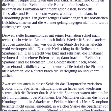
schnellen Truppe unterlegen und floh bald. Anscheinend öffneten
die Hopliten ihre Reihen, um die Reiter hindurchzulassen und
bekamen die Formation nicht mehr geschlossen, bevor die
Thessalier und Boioter heran waren, wodurch die Phalanx in
Unordnung geriet. Ein gleichzeitiger Flankenangriff der boiotischen
Leichtbewaffneten auf die Athener gelang dagegen nicht und wurde
zurückgeschlagen.
Derweil zielte Epameinondas mit seiner Formation schief nach
rechts (nicht wie bei Leuktra nach links). Wieder ließ er die anderen
Truppen zurückhängen, was durch den Staub des Reitergefechts
wohl verborgen blieb. Der tiefe Keil schlug in die Reihen der
Spartaner ein. Das Gefecht war kurz und sehr hart, die Thebaner
verloren dabei mehrere Polemarchen; dann brach die Reihe der
Spartaner und sie flüchteten. Die Boioter stießen nach, wobei
Epameinondas tödlich verwundet wurde. Die boiotische Phalanx
hielt sofort an, die Reiterei brach die Verfolgung ab und kehrte
zurück.
Zwar scheint auch in dieser Schlacht das Haupttreffen zwischen
Boiotern und Spartanern stattgefunden zu haben und wiederum
setzten sich die Boioter durch. Aber die Spartaner waren nicht mehr
als Führungsmacht bei Mantineia. Die Mantineier stellten das größte
Kontingent und ein Arkader war Feldherr über das Heer. Xenophon
berichtet nicht einmal eindeutig, in welcher Stärke die Spartaner vor
Ort waren, ob nur mit einem Viertel oder mit dem vollen Kontingent