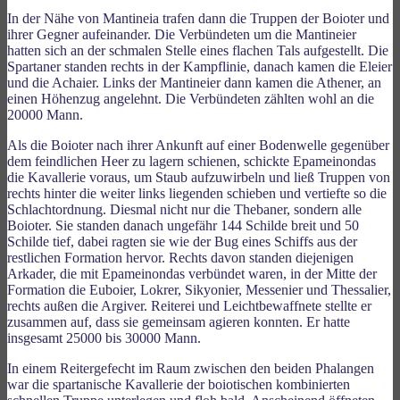
In der Nähe von Mantineia trafen dann die Truppen der Boioter und
ihrer Gegner aufeinander. Die Verbündeten um die Mantineier
hatten sich an der schmalen Stelle eines flachen Tals aufgestellt. Die
Spartaner standen rechts in der Kampflinie, danach kamen die Eleier
und die Achaier. Links der Mantineier dann kamen die Athener, an
einen Höhenzug angelehnt. Die Verbündeten zählten wohl an die
20000 Mann.
Als die Boioter nach ihrer Ankunft auf einer Bodenwelle gegenüber
dem feindlichen Heer zu lagern schienen, schickte Epameinondas
die Kavallerie voraus, um Staub aufzuwirbeln und ließ Truppen von
rechts hinter die weiter links liegenden schieben und vertiefte so die
Schlachtordnung. Diesmal nicht nur die Thebaner, sondern alle
Boioter. Sie standen danach ungefähr 144 Schilde breit und 50
Schilde tief, dabei ragten sie wie der Bug eines Schiffs aus der
restlichen Formation hervor. Rechts davon standen diejenigen
Arkader, die mit Epameinondas verbündet waren, in der Mitte der
Formation die Euboier, Lokrer, Sikyonier, Messenier und Thessalier,
rechts außen die Argiver. Reiterei und Leichtbewaffnete stellte er
zusammen auf, dass sie gemeinsam agieren konnten. Er hatte
insgesamt 25000 bis 30000 Mann.
In einem Reitergefecht im Raum zwischen den beiden Phalangen
war die spartanische Kavallerie der boiotischen kombinierten