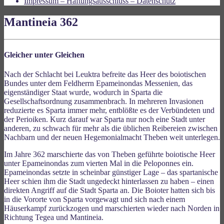
Impressum – Haftungsausschluss – Datenschutz
Mantineia 362
Gleicher unter Gleichen
Nach der Schlacht bei Leuktra befreite das Heer des boiotischen
Bundes unter dem Feldherrn Epameinondas Messenien, das
eigenständiger Staat wurde, wodurch in Sparta die
Gesellschaftsordnung zusammenbrach. In mehreren Invasionen
reduzierte es Sparta immer mehr, entblößte es der Verbündeten und
der Perioiken. Kurz darauf war Sparta nur noch eine Stadt unter
anderen, zu schwach für mehr als die üblichen Reibereien zwischen
Nachbarn und der neuen Hegemonialmacht Theben weit unterlegen.
Im Jahre 362 marschierte das von Theben geführte boiotische Heer
unter Epameinondas zum vierten Mal in die Peloponnes ein.
Epameinondas setzte in scheinbar günstiger Lage – das spartanische
Heer schien ihm die Stadt ungedeckt hinterlassen zu haben – einen
direkten Angriff auf die Stadt Sparta an. Die Boioter hatten sich bis
in die Vororte von Sparta vorgewagt und sich nach einem
Häuserkampf zurückzogen und marschierten wieder nach Norden in
Richtung Tegea und Mantineia.