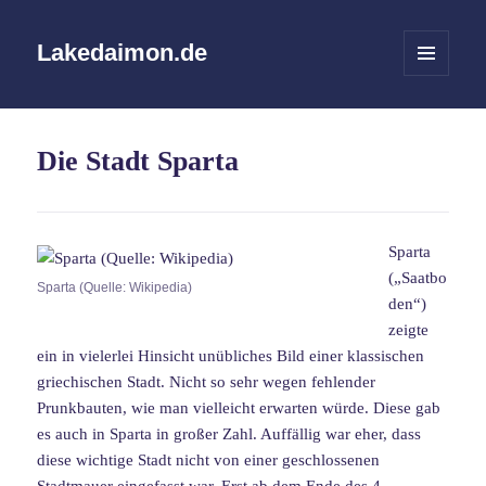
Lakedaimon.de
MENÜ
UND
WIDGETS
Die Stadt Sparta
Sparta
(„Saatbo
Sparta (Quelle: Wikipedia)
den“)
zeigte
ein in vielerlei Hinsicht unübliches Bild einer klassischen
griechischen Stadt. Nicht so sehr wegen fehlender
Prunkbauten, wie man vielleicht erwarten würde. Diese gab
es auch in Sparta in großer Zahl. Auffällig war eher, dass
diese wichtige Stadt nicht von einer geschlossenen
Stadtmauer eingefasst war. Erst ab dem Ende des 4.